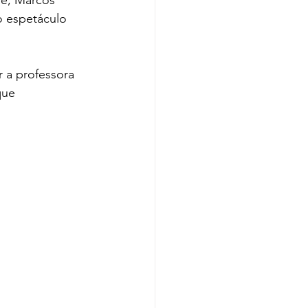
o espetáculo 
r a professora 
que 