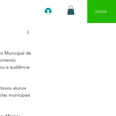
Blog
Contato
Login
DOAR
o Municipal de 
momento 
u a audiência 
ntosos alunos 
las municipais 
e, Marcos 