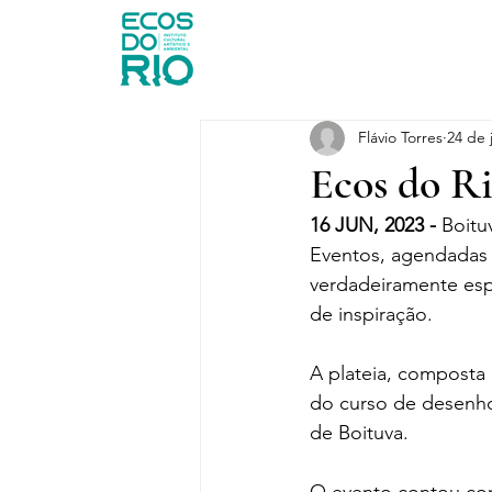
Início
O
Flávio Torres
24 de 
Ecos do R
16 JUN, 2023 - 
Boitu
Eventos, agendadas 
verdadeiramente esp
de inspiração.
A plateia, composta 
do curso de desenho
de Boituva.
O evento contou com