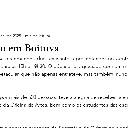
 Instituto
Parceiros
Cia de Dança
Projetos
jan. de 2025
1 min de leitura
io em Boituva
va testemunhou duas cativantes apresentações no Centr
para as 15h e 19h30. O público foi agraciado com um 
etacular, que não apenas entreteve, mas também inundo
por mais de 500 pessoas, teve a alegria de receber tale
 da Oficina de Artes, bem como os estudantes das esco
 a honrosa presença do Secretário de Cultura da cidad